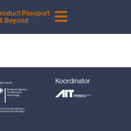
 Product Passport
 & Beyond
Koordinator