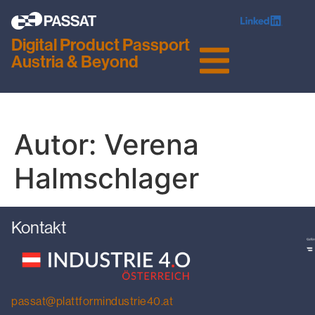
Digital Product Passport
Austria & Beyond
Autor:
Verena
Halmschlager
Kontakt
passat@plattformindustrie40.at