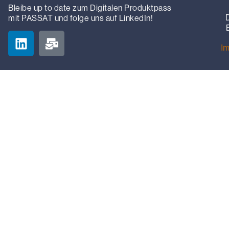
Bleibe up to date zum Digitalen Produktpass
mit PASSAT und folge uns auf LinkedIn!
I