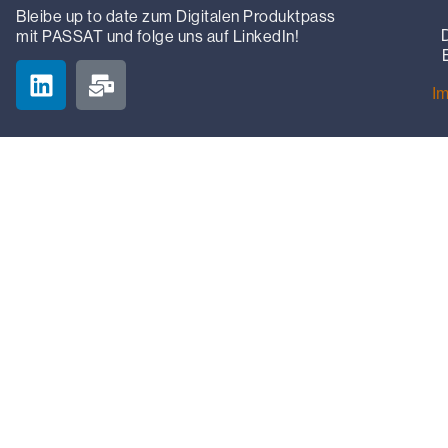
Bleibe up to date zum Digitalen Produktpass
mit PASSAT und folge uns auf LinkedIn!
I