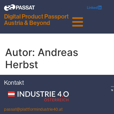
Digital Product Passport
Austria & Beyond
Autor:
Andreas
Herbst
Kontakt
passat@plattformindustrie40.at