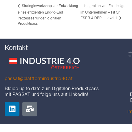
Integration von Ecodesign
Strategieworkshop zur Entwicklung
eines effizienten End-to-End
im Unternehmen – Fit für
ESPR & DPP – Level 1
Prozesses für den digitalen
Produktpass
Kontakt
passat@plattformindustrie40.at
Bleibe up to date zum Digitalen Produktpass
mit PASSAT und folge uns auf LinkedIn!
I