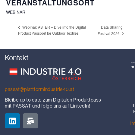
VERANSTALTUNGSORT
WEBINAR
Data Sharing
Webinar: ASTER – Dive into the Digital
Product Passport for Outdoor Textiles
Festival 2026
Kontakt
passat@plattformindustrie40.at
Bleibe up to date zum Digitalen Produktpass
mit PASSAT und folge uns auf LinkedIn!
I